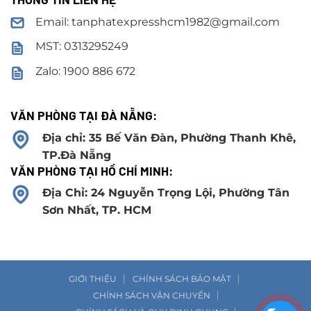
Email: tanphatexpresshcm1982@gmail.com
MST: 0313295249
Zalo: 1900 886 672
VĂN PHÒNG TẠI ĐÀ NẴNG:
Địa chỉ: 35 Bế Văn Đàn, Phường Thanh Khê,
TP.Đà Nẵng
VĂN PHÒNG TẠI HỒ CHÍ MINH:
Địa Chỉ: 24 Nguyễn Trọng Lội, Phường Tân
Sơn Nhất, TP. HCM
GIỚI THIỆU
CHÍNH SÁCH BẢO MẬT
CHÍNH SÁCH VẬN CHUYỂN