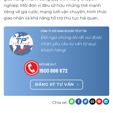
nghiệp. Mỗi đơn vị đều sở hữu những thế mạnh
riêng về giá cước, mạng lưới vận chuyển, hình thức
giao nhận và khả năng hỗ trợ thủ tục hải quan.
CÔNG TY GỬI HÀNG ĐI QUỐC TẾ UY TÍN
Đội ngũ chúng tôi rất vui được
nhận yêu cầu tư vấn từ quý
khách hàng!
HOTLINE 24/7
1900 886 672
ĐĂNG KÝ TƯ VẤN
Chia sẻ: