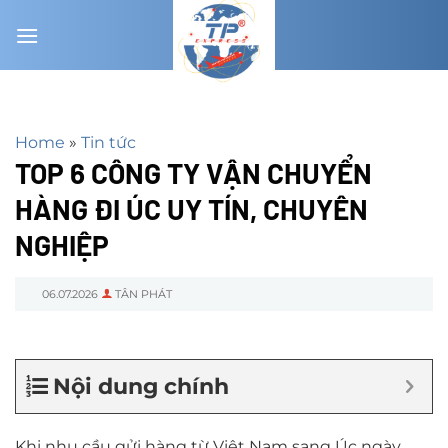
Chuyển
đến
nội
dung
Home
»
Tin tức
TOP 6 CÔNG TY VẬN CHUYỂN
HÀNG ĐI ÚC UY TÍN, CHUYÊN
NGHIỆP
06.07.2026
TÂN PHÁT
Nội dung chính
Khi nhu cầu gửi hàng từ Việt Nam sang Úc ngày