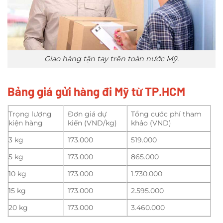
Giao hàng tận tay trên toàn nước Mỹ.
Bảng giá gửi hàng đi Mỹ từ TP.HCM
Trọng lượng
Đơn giá dự
Tổng cước phí tham
kiện hàng
kiến (VND/kg)
khảo (VND)
3 kg
173.000
519.000
5 kg
173.000
865.000
10 kg
173.000
1.730.000
15 kg
173.000
2.595.000
20 kg
173.000
3.460.000