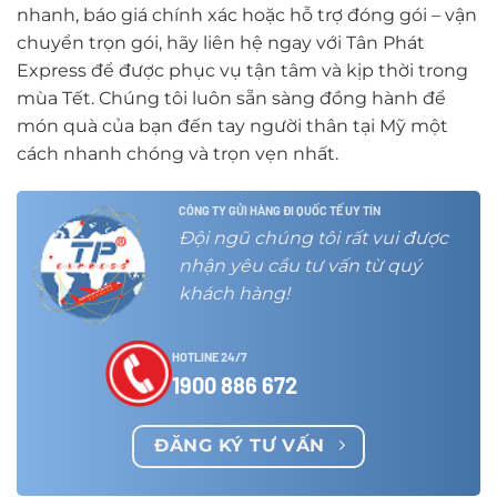
nhanh, báo giá chính xác hoặc hỗ trợ đóng gói – vận
chuyển trọn gói, hãy liên hệ ngay với Tân Phát
Express để được phục vụ tận tâm và kịp thời trong
mùa Tết. Chúng tôi luôn sẵn sàng đồng hành để
món quà của bạn đến tay người thân tại Mỹ một
cách nhanh chóng và trọn vẹn nhất.
CÔNG TY GỬI HÀNG ĐI QUỐC TẾ UY TÍN
Đội ngũ chúng tôi rất vui được
nhận yêu cầu tư vấn từ quý
khách hàng!
HOTLINE 24/7
1900 886 672
ĐĂNG KÝ TƯ VẤN