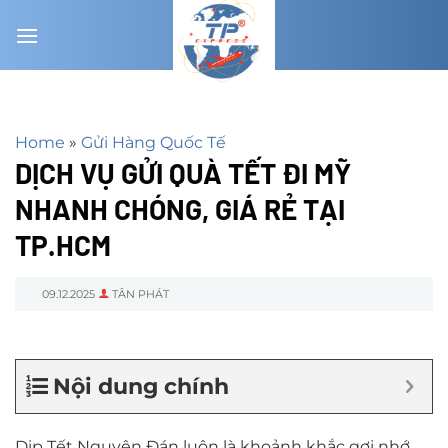
Chuyển
đến
nội
dung
Home
»
Gửi Hàng Quốc Tế
DỊCH VỤ GỬI QUÀ TẾT ĐI MỸ
NHANH CHÓNG, GIÁ RẺ TẠI
TP.HCM
09.12.2025
TÂN PHÁT
Nội dung chính
Dịp Tết Nguyên Đán luôn là khoảnh khắc gợi nhớ