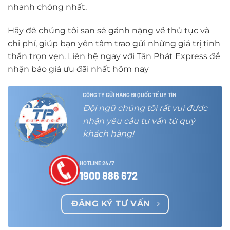
nhanh chóng nhất.
Hãy để chúng tôi san sẻ gánh nặng về thủ tục và
chi phí, giúp bạn yên tâm trao gửi những giá trị tinh
thần trọn vẹn. Liên hệ ngay với Tân Phát Express để
nhận báo giá ưu đãi nhất hôm nay
CÔNG TY GỬI HÀNG ĐI QUỐC TẾ UY TÍN
Đội ngũ chúng tôi rất vui được
nhận yêu cầu tư vấn từ quý
khách hàng!
HOTLINE 24/7
1900 886 672
ĐĂNG KÝ TƯ VẤN