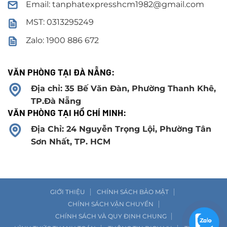
Email: tanphatexpresshcm1982@gmail.com
MST: 0313295249
Zalo: 1900 886 672
VĂN PHÒNG TẠI ĐÀ NẴNG:
Địa chỉ: 35 Bế Văn Đàn, Phường Thanh Khê,
TP.Đà Nẵng
VĂN PHÒNG TẠI HỒ CHÍ MINH:
Địa Chỉ: 24 Nguyễn Trọng Lội, Phường Tân
Sơn Nhất, TP. HCM
GIỚI THIỆU
CHÍNH SÁCH BẢO MẬT
CHÍNH SÁCH VẬN CHUYỂN
CHÍNH SÁCH VÀ QUY ĐỊNH CHUNG