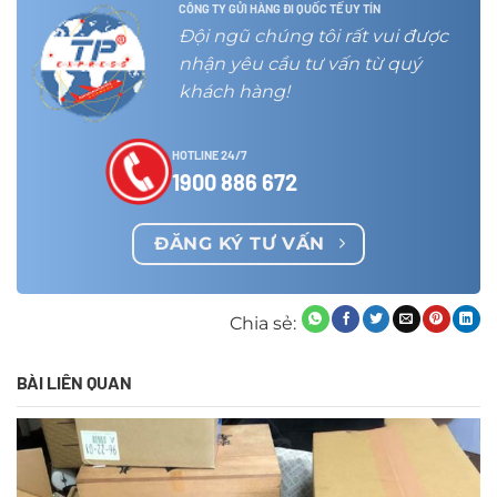
CÔNG TY GỬI HÀNG ĐI QUỐC TẾ UY TÍN
Đội ngũ chúng tôi rất vui được
nhận yêu cầu tư vấn từ quý
khách hàng!
HOTLINE 24/7
1900 886 672
ĐĂNG KÝ TƯ VẤN
Chia sẻ:
BÀI LIÊN QUAN