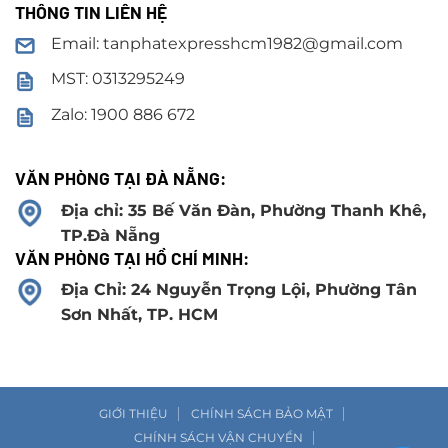
THÔNG TIN LIÊN HỆ
Email: tanphatexpresshcm1982@gmail.com
MST: 0313295249
Zalo: 1900 886 672
VĂN PHÒNG TẠI ĐÀ NẴNG:
Địa chỉ: 35 Bế Văn Đàn, Phường Thanh Khê,
TP.Đà Nẵng
VĂN PHÒNG TẠI HỒ CHÍ MINH:
Địa Chỉ: 24 Nguyễn Trọng Lội, Phường Tân
Sơn Nhất, TP. HCM
GIỚI THIỆU
CHÍNH SÁCH BẢO MẬT
CHÍNH SÁCH VẬN CHUYỂN