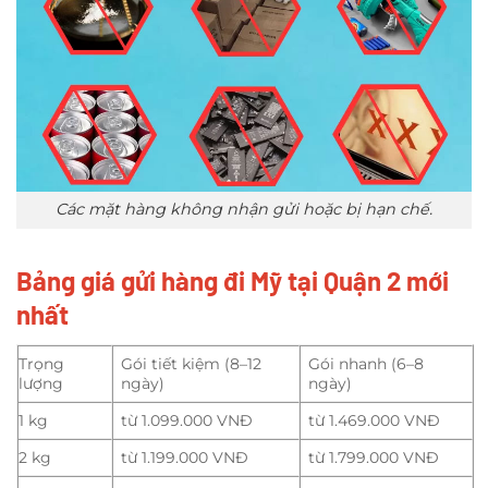
Các mặt hàng không nhận gửi hoặc bị hạn chế.
Bảng giá gửi hàng đi Mỹ tại Quận 2 mới
nhất
Trọng
Gói tiết kiệm (8–12
Gói nhanh (6–8
lượng
ngày)
ngày)
1 kg
từ 1.099.000 VNĐ
từ 1.469.000 VNĐ
2 kg
từ 1.199.000 VNĐ
từ 1.799.000 VNĐ