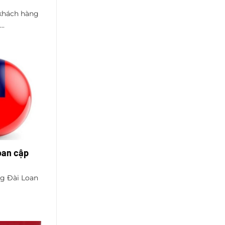
khách hàng
..
oan cập
ng Đài Loan