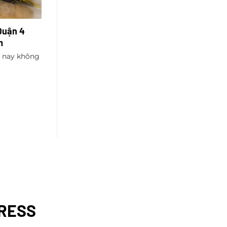
 Quận 4
m
n nay không
PRESS