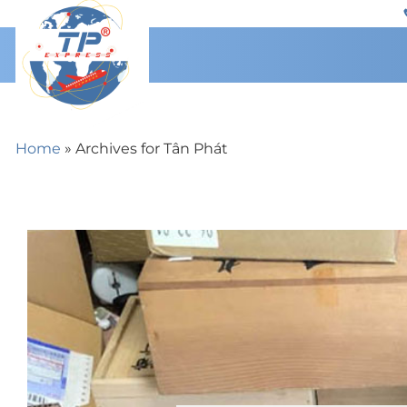
Chuyển
đến
nội
dung
Home
»
Archives for Tân Phát