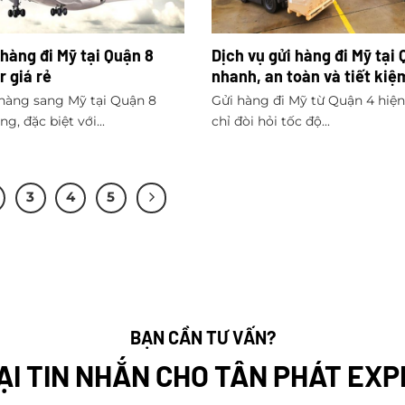
 hàng đi Mỹ tại Quận 8
Dịch vụ gửi hàng đi Mỹ tại
r giá rẻ
nhanh, an toàn và tiết kiệ
hàng sang Mỹ tại Quận 8
Gửi hàng đi Mỹ từ Quận 4 hiệ
g, đặc biệt với...
chỉ đòi hỏi tốc độ...
3
4
5
BẠN CẦN TƯ VẤN?
ẠI TIN NHẮN CHO TÂN PHÁT EX