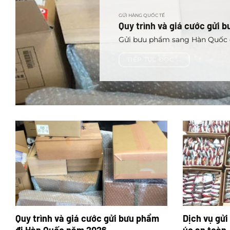
GỬI HÀNG QUỐC TẾ
Quy trình và giá cước gửi
Gửi bưu phẩm sang Hàn Quốc đ
TIẾP TỤC ĐỌC
→
Quy trình và giá cước gửi bưu phẩm
Dịch vụ gửi