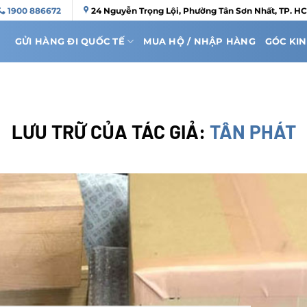
1900 886672
24 Nguyễn Trọng Lội, Phường Tân Sơn Nhất, TP. H
GỬI HÀNG ĐI QUỐC TẾ
MUA HỘ / NHẬP HÀNG
GÓC KI
LƯU TRỮ CỦA TÁC GIẢ:
TÂN PHÁT