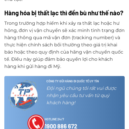
Hàng hóa bị thất lạc thì đền bù như thế nào?
Trong trường hợp hiếm khi xảy ra thất lạc hoặc hư
hỏng, đơn vị vận chuyển sẽ xác minh tình trạng đơn
hàng thông qua mã vận đơn (tracking number) và
thực hiện chính sách bồi thường theo giá trị khai
báo hoặc theo quy định của hãng vận chuyển quốc
tế. Điều này giúp đảm bảo quyền lợi cho khách
hàng khi gửi hàng đi Mỹ.
CÔNG TY GỬI HÀNG ĐI QUỐC TẾ UY TÍN
Đội ngũ chúng tôi rất vui được
nhận yêu cầu tư vấn từ quý
khách hàng!
HOTLINE 24/7
1900 886 672