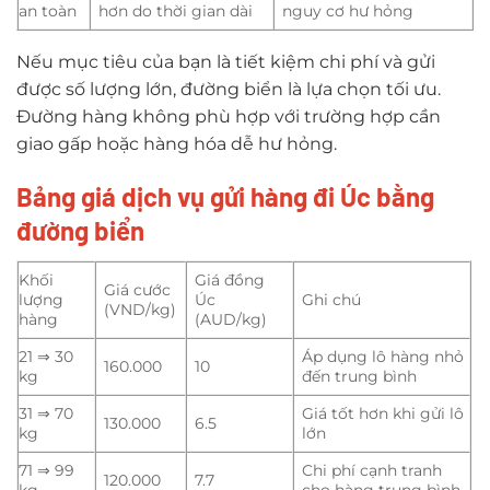
an toàn
hơn do thời gian dài
nguy cơ hư hỏng
Nếu mục tiêu của bạn là tiết kiệm chi phí và gửi
được số lượng lớn, đường biển là lựa chọn tối ưu.
Đường hàng không phù hợp với trường hợp cần
giao gấp hoặc hàng hóa dễ hư hỏng.
Bảng giá dịch vụ gửi hàng đi Úc bằng
đường biển
Khối
Giá đồng
Giá cước
lượng
Úc
Ghi chú
(VND/kg)
hàng
(AUD/kg)
21 ⇒ 30
Áp dụng lô hàng nhỏ
160.000
10
kg
đến trung bình
31 ⇒ 70
Giá tốt hơn khi gửi lô
130.000
6.5
kg
lớn
71 ⇒ 99
Chi phí cạnh tranh
120.000
7.7