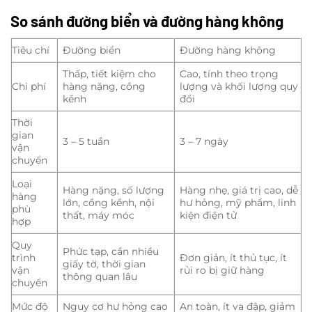
So sánh đường biển và đường hàng không
Tiêu chí
Đường biển
Đường hàng không
Thấp, tiết kiệm cho
Cao, tính theo trọng
Chi phí
hàng nặng, cồng
lượng và khối lượng quy
kềnh
đổi
Thời
gian
3 – 5 tuần
3 – 7 ngày
vận
chuyển
Loại
Hàng nặng, số lượng
Hàng nhẹ, giá trị cao, dễ
hàng
lớn, cồng kềnh, nội
hư hỏng, mỹ phẩm, linh
phù
thất, máy móc
kiện điện tử
hợp
Quy
Phức tạp, cần nhiều
trình
Đơn giản, ít thủ tục, ít
giấy tờ, thời gian
vận
rủi ro bị giữ hàng
thông quan lâu
chuyển
Mức độ
Nguy cơ hư hỏng cao
An toàn, ít va đập, giảm