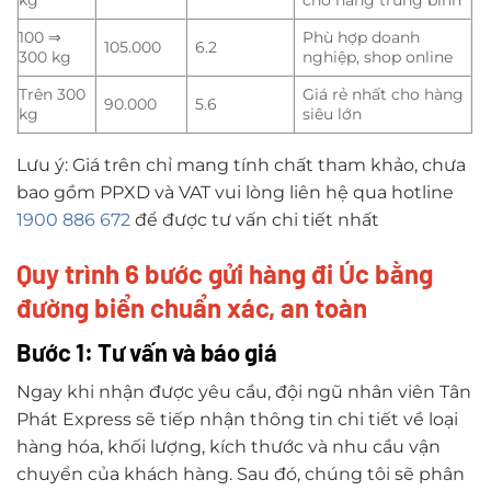
kg
cho hàng trung bình
100 ⇒
Phù hợp doanh
105.000
6.2
300 kg
nghiệp, shop online
Trên 300
Giá rẻ nhất cho hàng
90.000
5.6
kg
siêu lớn
Lưu ý: Giá trên chỉ mang tính chất tham khảo, chưa
bao gồm PPXD và VAT vui lòng liên hệ qua hotline
1900 886 672
để được tư vấn chi tiết nhất
Quy trình 6 bước gửi hàng đi Úc bằng
đường biển chuẩn xác, an toàn
Bước 1: Tư vấn và báo giá
Ngay khi nhận được yêu cầu, đội ngũ nhân viên Tân
Phát Express sẽ tiếp nhận thông tin chi tiết về loại
hàng hóa, khối lượng, kích thước và nhu cầu vận
chuyển của khách hàng. Sau đó, chúng tôi sẽ phân