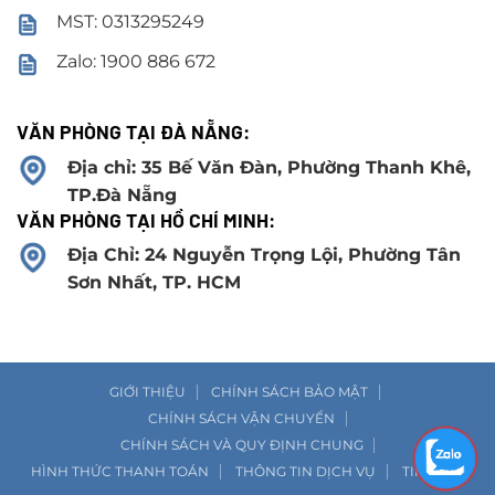
MST: 0313295249
Zalo: 1900 886 672
VĂN PHÒNG TẠI ĐÀ NẴNG:
Địa chỉ: 35 Bế Văn Đàn, Phường Thanh Khê,
TP.Đà Nẵng
VĂN PHÒNG TẠI HỒ CHÍ MINH:
Địa Chỉ: 24 Nguyễn Trọng Lội, Phường Tân
Sơn Nhất, TP. HCM
GIỚI THIỆU
CHÍNH SÁCH BẢO MẬT
CHÍNH SÁCH VẬN CHUYỂN
CHÍNH SÁCH VÀ QUY ĐỊNH CHUNG
HÌNH THỨC THANH TOÁN
THÔNG TIN DỊCH VỤ
TIN TỨC