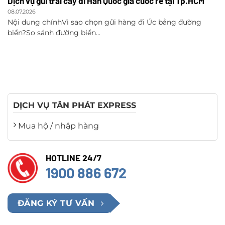
Dịch vụ gửi trái cây đi Hàn Quốc giá cước rẻ tại Tp.HCM
08.07.2026
Nội dung chínhVì sao chọn gửi hàng đi Úc bằng đường
biển?So sánh đường biển...
DỊCH VỤ TÂN PHÁT EXPRESS
Mua hộ / nhập hàng
HOTLINE 24/7
1900 886 672
ĐĂNG KÝ TƯ VẤN