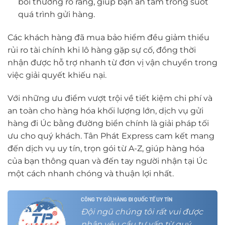
bồi thường rõ ràng, giúp bạn an tâm trong suốt
quá trình gửi hàng.
Các khách hàng đã mua bảo hiểm đều giảm thiểu
rủi ro tài chính khi lô hàng gặp sự cố, đồng thời
nhận được hỗ trợ nhanh từ đơn vị vận chuyển trong
việc giải quyết khiếu nại.
Với những ưu điểm vượt trội về tiết kiệm chi phí và
an toàn cho hàng hóa khối lượng lớn, dịch vụ gửi
hàng đi Úc bằng đường biển chính là giải pháp tối
ưu cho quý khách. Tân Phát Express cam kết mang
đến dịch vụ uy tín, trọn gói từ A-Z, giúp hàng hóa
của bạn thông quan và đến tay người nhận tại Úc
một cách nhanh chóng và thuận lợi nhất.
CÔNG TY GỬI HÀNG ĐI QUỐC TẾ UY TÍN
Đội ngũ chúng tôi rất vui được
nhận yêu cầu tư vấn từ quý