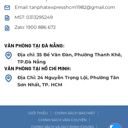
Email: tanphatexpresshcm1982@gmail.com
MST: 0313295249
Zalo: 1900 886 672
VĂN PHÒNG TẠI ĐÀ NẴNG:
Địa chỉ: 35 Bế Văn Đàn, Phường Thanh Khê,
TP.Đà Nẵng
VĂN PHÒNG TẠI HỒ CHÍ MINH:
Địa Chỉ: 24 Nguyễn Trọng Lội, Phường Tân
Sơn Nhất, TP. HCM
GIỚI THIỆU
CHÍNH SÁCH BẢO MẬT
CHÍNH SÁCH VẬN CHUYỂN
CHÍNH SÁCH VÀ QUY ĐỊNH CHUNG