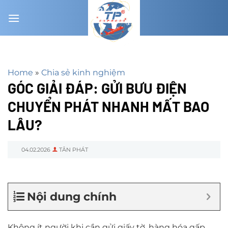
Chuyển
đến
nội
dung
Home
»
Chia sẻ kinh nghiệm
GÓC GIẢI ĐÁP: GỬI BƯU ĐIỆN
CHUYỂN PHÁT NHANH MẤT BAO
LÂU?
04.02.2026
TÂN PHÁT
Nội dung chính
Không ít người khi cần gửi giấy tờ, hàng hóa gấp