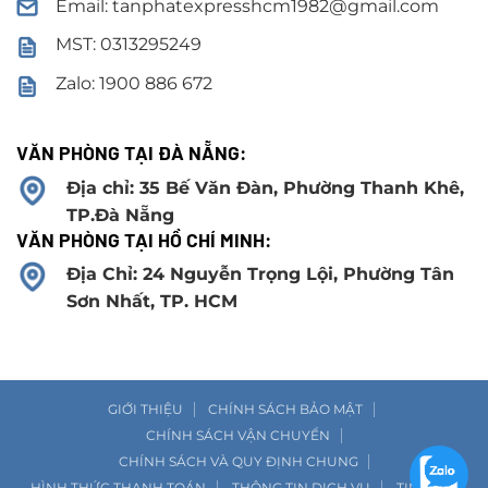
Email: tanphatexpresshcm1982@gmail.com
MST: 0313295249
Zalo: 1900 886 672
VĂN PHÒNG TẠI ĐÀ NẴNG:
Địa chỉ: 35 Bế Văn Đàn, Phường Thanh Khê,
TP.Đà Nẵng
VĂN PHÒNG TẠI HỒ CHÍ MINH:
Địa Chỉ: 24 Nguyễn Trọng Lội, Phường Tân
Sơn Nhất, TP. HCM
GIỚI THIỆU
CHÍNH SÁCH BẢO MẬT
CHÍNH SÁCH VẬN CHUYỂN
CHÍNH SÁCH VÀ QUY ĐỊNH CHUNG
HÌNH THỨC THANH TOÁN
THÔNG TIN DỊCH VỤ
TIN TỨC