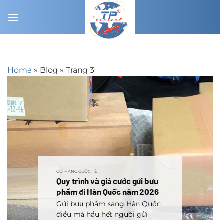
Chuyển
đến
nội
dung
Home
»
Blog
»
Trang 3
GỬI HÀNG QUỐC TẾ
Quy trình và giá cước gửi bưu
phẩm đi Hàn Quốc năm 2026
Gửi bưu phẩm sang Hàn Quốc
điều mà hầu hết người gửi